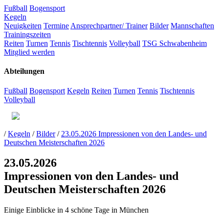
Fußball
Bogensport
Kegeln
Neuigkeiten
Termine
Ansprechpartner/ Trainer
Bilder
Mannschaften
Trainingszeiten
Reiten
Turnen
Tennis
Tischtennis
Volleyball
TSG Schwabenheim
Mitglied werden
Abteilungen
Fußball
Bogensport
Kegeln
Reiten
Turnen
Tennis
Tischtennis
Volleyball
/
Kegeln
/
Bilder
/
23.05.2026 Impressionen von den Landes- und
Deutschen Meisterschaften 2026
23.05.2026
Impressionen von den Landes- und
Deutschen Meisterschaften 2026
Einige Einblicke in 4 schöne Tage in München