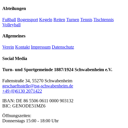
Abteilungen
Fußball
Bogensport
Kegeln
Reiten
Turnen
Tennis
Tischtennis
Volleyball
Allgemeines
Verein
Kontakt
Impressum
Datenschutz
Social Media
Turn- und Sportgemeinde 1887/1924 Schwabenheim e.V.
Faltenstraße 34, 55270 Schwabenheim
geschaeftsstelle@tsg-schwabenheim.de
+49 (0)6130 2071422
IBAN: DE 86 5506 0611 0000 903132
BIC: GENODE51MZ6
Öffnungszeiten:
Donnerstags 15:00 - 18:00 Uhr