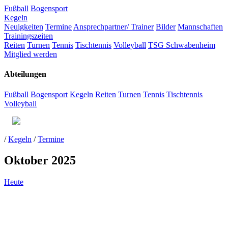
Fußball
Bogensport
Kegeln
Neuigkeiten
Termine
Ansprechpartner/ Trainer
Bilder
Mannschaften
Trainingszeiten
Reiten
Turnen
Tennis
Tischtennis
Volleyball
TSG Schwabenheim
Mitglied werden
Abteilungen
Fußball
Bogensport
Kegeln
Reiten
Turnen
Tennis
Tischtennis
Volleyball
/
Kegeln
/
Termine
Oktober 2025
Heute