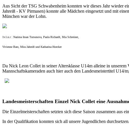
Aus Sicht der TSG Schwabenheim konnten wir dieses Jahr wieder ein
Jahreiß - KV Pirmasen) konnte alle Mädchen eingesetzt und mit eine
München war der Lohn.
1v.l.n.r : Nazima Iman Tursunova, Paula Richardt, Mia Schreiner,
Vivienne Barz, Mira Jahreiß und Katharina Hoecker
Da Nick Leon Collet in seiner Altersklasse U14m alleine in unserem V
Mannschaftskameraden auch hier auch den Landesmeistertitel U14/m, d
Landesmeisterschaften Einzel Nick Collet eine Ausnahme
Die Einzelmeisterschaften setzten sich diese Saison zusammen aus ei
In der Qualifikation konnten sich all unsere Jugendlichen durchsetzen