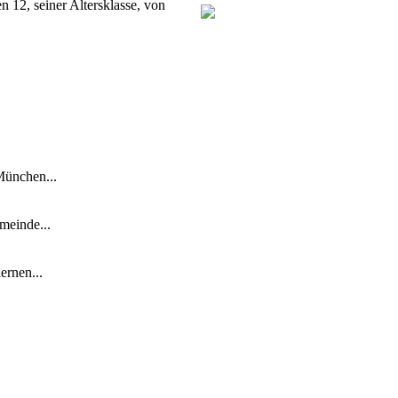
en 12, seiner Altersklasse, von
München...
meinde...
ernen...