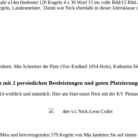
en Jahr u14m (bedeutet 120 Kugeln 4 x 30 Wurf 15 ins volle Bild/15 
geln, Landesmeister. Damit war Nick ebenfalls in dieser Altersklasse
en Jahren. Mia Schreiner 4te Platz (Vor-/Endlauf 1054 Holz), Katharin
 mit 2 persönlichen Bestleistungen und guten Platzierung
4 weiblich und männlich. Hier am Start unser Nick mit der KV Pirmas
4ter v.l. Nick-Leon Collet
ira und hervorragenden 579 Kegeln von Mia landeten Sie auf einem st