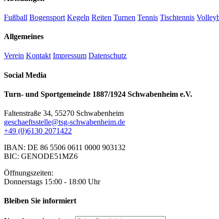
Fußball
Bogensport
Kegeln
Reiten
Turnen
Tennis
Tischtennis
Volleyb
Allgemeines
Verein
Kontakt
Impressum
Datenschutz
Social Media
Turn- und Sportgemeinde 1887/1924 Schwabenheim e.V.
Faltenstraße 34, 55270 Schwabenheim
geschaeftsstelle@tsg-schwabenheim.de
+49 (0)6130 2071422
IBAN: DE 86 5506 0611 0000 903132
BIC: GENODE51MZ6
Öffnungszeiten:
Donnerstags 15:00 - 18:00 Uhr
Bleiben Sie informiert