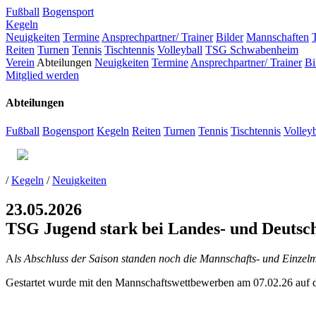
Fußball
Bogensport
Kegeln
Neuigkeiten
Termine
Ansprechpartner/ Trainer
Bilder
Mannschaften
Reiten
Turnen
Tennis
Tischtennis
Volleyball
TSG Schwabenheim
Verein
Abteilungen
Neuigkeiten
Termine
Ansprechpartner/ Trainer
Bi
Mitglied werden
Abteilungen
Fußball
Bogensport
Kegeln
Reiten
Turnen
Tennis
Tischtennis
Volleyb
/
Kegeln
/
Neuigkeiten
23.05.2026
TSG Jugend stark bei Landes- und Deutsc
A
ls Abschluss der Saison standen noch die Mannschafts- und Einze
Gestartet wurde mit den Mannschaftswettbewerben am 07.02.26 auf de