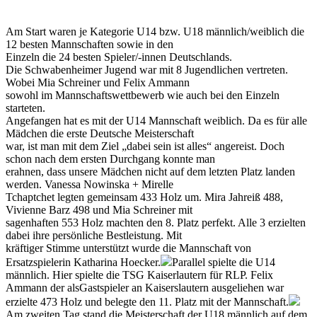
Am Start waren je Kategorie U14 bzw. U18 männlich/weiblich die
12 besten Mannschaften sowie in den
Einzeln die 24 besten Spieler/-innen Deutschlands.
Die Schwabenheimer Jugend war mit 8 Jugendlichen vertreten.
Wobei Mia Schreiner und Felix Ammann
sowohl im Mannschaftswettbewerb wie auch bei den Einzeln
starteten.
Angefangen hat es mit der U14 Mannschaft weiblich. Da es für alle
Mädchen die erste Deutsche Meisterschaft
war, ist man mit dem Ziel „dabei sein ist alles“ angereist. Doch
schon nach dem ersten Durchgang konnte man
erahnen, dass unsere Mädchen nicht auf dem letzten Platz landen
werden. Vanessa Nowinska + Mirelle
Tchaptchet legten gemeinsam 433 Holz um. Mira Jahreiß 488,
Vivienne Barz 498 und Mia Schreiner mit
sagenhaften 553 Holz machten den 8. Platz perfekt. Alle 3 erzielten
dabei ihre persönliche Bestleistung. Mit
kräftiger Stimme unterstützt wurde die Mannschaft von
Ersatzspielerin Katharina Hoecker.
Parallel spielte die U14
männlich. Hier spielte die TSG Kaiserlautern für RLP. Felix
Ammann der alsGastspieler an Kaiserslautern ausgeliehen war
erzielte 473 Holz und belegte den 11. Platz mit der Mannschaft.
Am zweiten Tag stand die Meisterschaft der U18 männlich auf dem