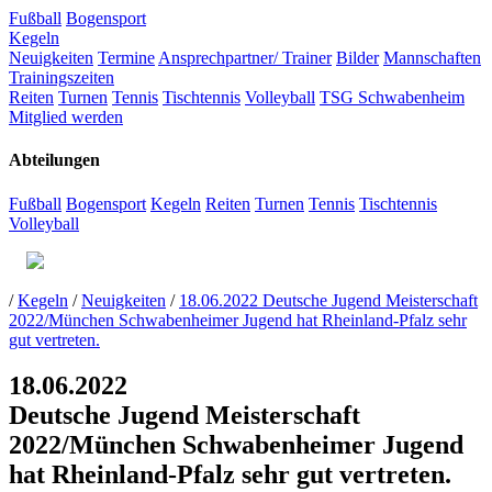
Fußball
Bogensport
Kegeln
Neuigkeiten
Termine
Ansprechpartner/ Trainer
Bilder
Mannschaften
Trainingszeiten
Reiten
Turnen
Tennis
Tischtennis
Volleyball
TSG Schwabenheim
Mitglied werden
Abteilungen
Fußball
Bogensport
Kegeln
Reiten
Turnen
Tennis
Tischtennis
Volleyball
/
Kegeln
/
Neuigkeiten
/
18.06.2022 Deutsche Jugend Meisterschaft
2022/München Schwabenheimer Jugend hat Rheinland-Pfalz sehr
gut vertreten.
18.06.2022
Deutsche Jugend Meisterschaft
2022/München Schwabenheimer Jugend
hat Rheinland-Pfalz sehr gut vertreten.