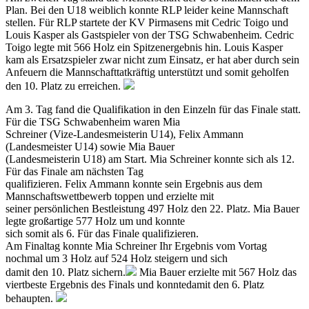
Plan. Bei den U18 weiblich konnte RLP leider keine Mannschaft
stellen. Für RLP startete der KV Pirmasens mit Cedric Toigo und
Louis Kasper als Gastspieler von der TSG Schwabenheim. Cedric
Toigo legte mit 566 Holz ein Spitzenergebnis hin. Louis Kasper
kam als Ersatzspieler zwar nicht zum Einsatz, er hat aber durch sein
Anfeuern die Mannschafttatkräftig unterstützt und somit geholfen
den 10. Platz zu erreichen.
Am 3. Tag fand die Qualifikation in den Einzeln für das Finale statt.
Für die TSG Schwabenheim waren Mia
Schreiner (Vize-Landesmeisterin U14), Felix Ammann
(Landesmeister U14) sowie Mia Bauer
(Landesmeisterin U18) am Start. Mia Schreiner konnte sich als 12.
Für das Finale am nächsten Tag
qualifizieren. Felix Ammann konnte sein Ergebnis aus dem
Mannschaftswettbewerb toppen und erzielte mit
seiner persönlichen Bestleistung 497 Holz den 22. Platz. Mia Bauer
legte großartige 577 Holz um und konnte
sich somit als 6. Für das Finale qualifizieren.
Am Finaltag konnte Mia Schreiner Ihr Ergebnis vom Vortag
nochmal um 3 Holz auf 524 Holz steigern und sich
damit den 10. Platz sichern.
Mia Bauer erzielte mit 567 Holz das
viertbeste Ergebnis des Finals und konntedamit den 6. Platz
behaupten.