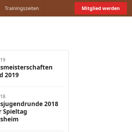
Trainingszeiten
Mitglied werden
019
smeisterschaften
d 2019
018
sjugendrunde 2018
r Spieltag
rsheim