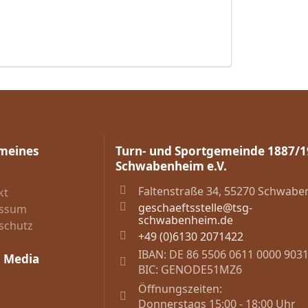
meines
Turn- und Sportgemeinde 1887/
Schwabenheim e.V.
n
Faltenstraße 34, 55270 Schwab
kt
geschaeftsstelle@tsg-
essum
schwabenheim.de
schutz
+49 (0)6130 2071422
IBAN: DE 86 5506 0611 0000 903
l Media
BIC: GENODE51MZ6
Öffnungszeiten:
Donnerstags 15:00 - 18:00 Uhr