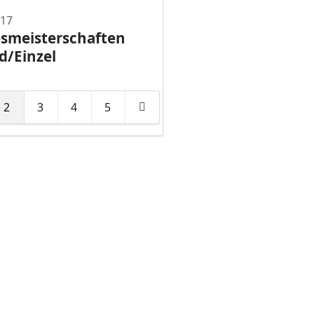
017
smeisterschaften
d/Einzel
2
3
4
5