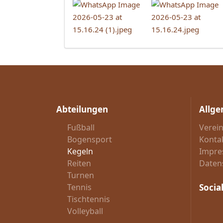
Abteilungen
Allge
Fußball
Verei
Bogensport
Konta
Kegeln
Impr
Reiten
Daten
Turnen
Tennis
Socia
Tischtennis
Volleyball