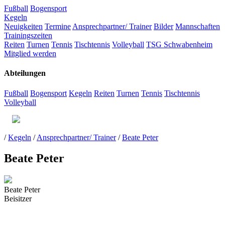
Fußball
Bogensport
Kegeln
Neuigkeiten
Termine
Ansprechpartner/ Trainer
Bilder
Mannschaften
Trainingszeiten
Reiten
Turnen
Tennis
Tischtennis
Volleyball
TSG Schwabenheim
Mitglied werden
Abteilungen
Fußball
Bogensport
Kegeln
Reiten
Turnen
Tennis
Tischtennis
Volleyball
/
Kegeln
/
Ansprechpartner/ Trainer
/
Beate Peter
Beate Peter
Beate Peter
Beisitzer