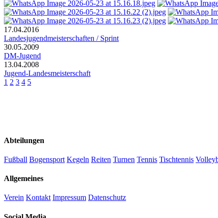
17.04.2016
Landesjugendmeisterschaften / Sprint
30.05.2009
DM-Jugend
13.04.2008
Jugend-Landesmeisterschaft
1
2
3
4
5
Abteilungen
Fußball
Bogensport
Kegeln
Reiten
Turnen
Tennis
Tischtennis
Volleyb
Allgemeines
Verein
Kontakt
Impressum
Datenschutz
Social Media