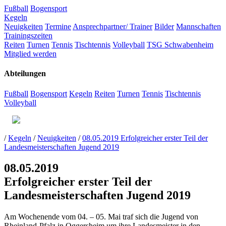
Fußball
Bogensport
Kegeln
Neuigkeiten
Termine
Ansprechpartner/ Trainer
Bilder
Mannschaften
Trainingszeiten
Reiten
Turnen
Tennis
Tischtennis
Volleyball
TSG Schwabenheim
Mitglied werden
Abteilungen
Fußball
Bogensport
Kegeln
Reiten
Turnen
Tennis
Tischtennis
Volleyball
/
Kegeln
/
Neuigkeiten
/
08.05.2019 Erfolgreicher erster Teil der
Landesmeisterschaften Jugend 2019
08.05.2019
Erfolgreicher erster Teil der
Landesmeisterschaften Jugend 2019
Am Wochenende vom 04. – 05. Mai traf sich die Jugend von
Rheinland-Pfalz in Oggersheim um ihre Landesmeister in den