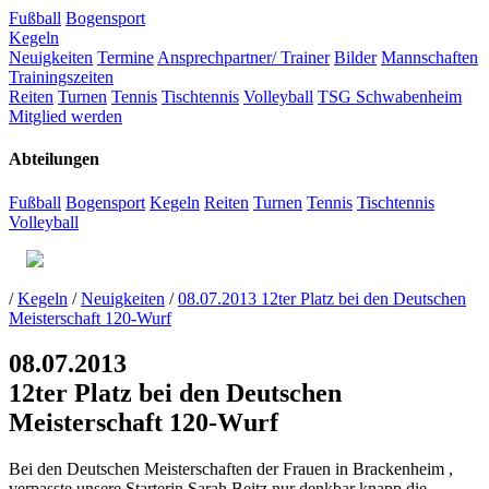
Fußball
Bogensport
Kegeln
Neuigkeiten
Termine
Ansprechpartner/ Trainer
Bilder
Mannschaften
Trainingszeiten
Reiten
Turnen
Tennis
Tischtennis
Volleyball
TSG Schwabenheim
Mitglied werden
Abteilungen
Fußball
Bogensport
Kegeln
Reiten
Turnen
Tennis
Tischtennis
Volleyball
/
Kegeln
/
Neuigkeiten
/
08.07.2013 12ter Platz bei den Deutschen
Meisterschaft 120-Wurf
08.07.2013
12ter Platz bei den Deutschen
Meisterschaft 120-Wurf
Bei den Deutschen Meisterschaften der Frauen in Brackenheim ,
verpasste unsere Starterin
Sarah Beitz
nur denkbar knapp die