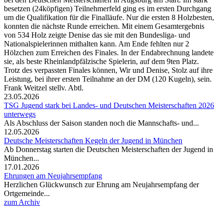
besetzen (24köpfigen) Teilnehmerfeld ging es im ersten Durchgang
um die Qualifikation für die Finalläufe. Nur die ersten 8 Holzbesten,
konnten die nächste Runde erreichen. Mit einem Gesamtergebnis
von
534 Holz
zeigte Denise das sie mit den Bundesliga- und
Nationalspielerinnen mithalten kann. Am Ende fehlten nur 2
Hölzchen zum Erreichen des Finales. In der Endabrechnung landete
sie, als beste Rheinlandpfälzische Spielerin, auf dem 9ten Platz.
Trotz des verpassten Finales können, Wir und Denise, Stolz auf ihre
Leistung, bei ihrer ersten Teilnahme an der DM (120 Kugeln), sein.
Frank Weitzel stellv. Abtl.
23.05.2026
TSG Jugend stark bei Landes- und Deutschen Meisterschaften 2026
unterwegs
Als Abschluss der Saison standen noch die Mannschafts- und...
12.05.2026
Deutsche Meisterschaften Kegeln der Jugend in München
Ab Donnerstag starten die Deutschen Meisterschaften der Jugend in
München...
17.01.2026
Ehrungen am Neujahrsempfang
Herzlichen Glückwunsch zur Ehrung am Neujahrsempfang der
Ortgemeinde...
zum Archiv