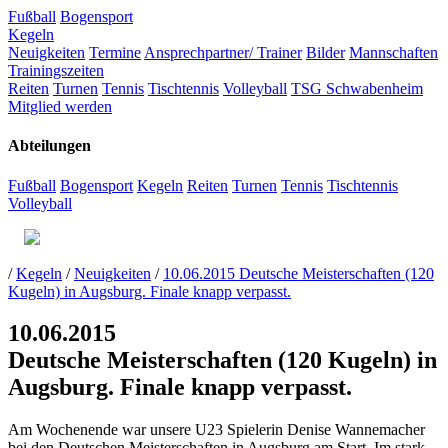
Fußball
Bogensport
Kegeln
Neuigkeiten
Termine
Ansprechpartner/ Trainer
Bilder
Mannschaften
Trainingszeiten
Reiten
Turnen
Tennis
Tischtennis
Volleyball
TSG Schwabenheim
Mitglied werden
Abteilungen
Fußball
Bogensport
Kegeln
Reiten
Turnen
Tennis
Tischtennis
Volleyball
/
Kegeln
/
Neuigkeiten
/
10.06.2015 Deutsche Meisterschaften (120
Kugeln) in Augsburg. Finale knapp verpasst.
10.06.2015
Deutsche Meisterschaften (120 Kugeln) in
Augsburg. Finale knapp verpasst.
Am Wochenende war unsere U23 Spielerin
Denise Wannemacher
bei den Deutschen Meisterschaften in Augsburg am Start. Im stark